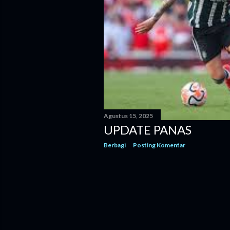
g
a
n
Agustus 15, 2025
UPDATE PANAS
Berbagi
Posting Komentar